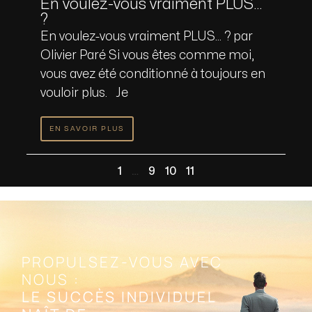
En voulez-vous vraiment PLUS…
?
En voulez-vous vraiment PLUS… ? par
Olivier Paré Si vous êtes comme moi,
vous avez été conditionné à toujours en
vouloir plus. Je
EN SAVOIR PLUS
1
…
9
10
11
PROPULSEZ-VOUS AVEC
NOUS :
LE SUCCÈS INDIVIDUEL