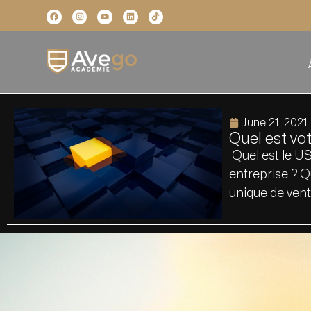
June 21, 2021
Quel est vo
Quel est le U
entreprise ? Q
unique de ve