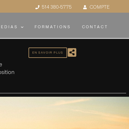
514 380-5775
COMPTE
EDIAS
FORMATIONS
CONTACT
EN SAVOIR PLUS
e
osition