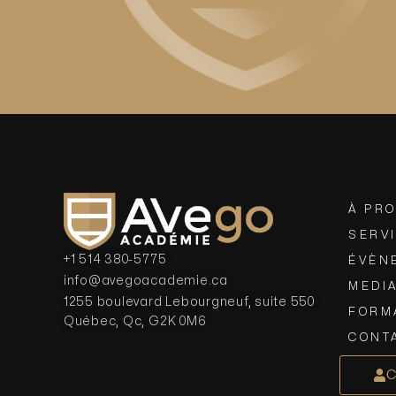
À PR
SERV
+1 514 380-5775
ÉVÈN
info@avegoacademie.ca
MEDI
1255 boulevard Lebourgneuf, suite 550
FORM
Québec, Qc, G2K 0M6
CONT