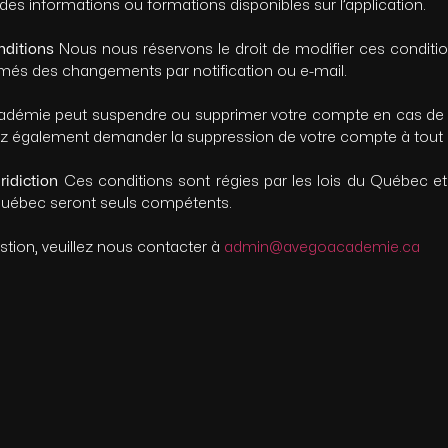
on des informations ou formations disponibles sur l’application.
nditions
Nous nous réservons le droit de modifier ces conditi
ormés des changements par notification ou e-mail.
démie peut suspendre ou supprimer votre compte en cas de v
ez également demander la suppression de votre compte à tou
uridiction
Ces conditions sont régies par les lois du Québec e
u Québec seront seuls compétents.
tion, veuillez nous contacter à
admin@avegoacademie.ca