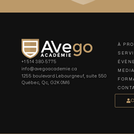
À PR
SERV
+1 514 380-5775
ÉVÈN
info@avegoacademie.ca
MEDI
1255 boulevard Lebourgneuf, suite 550
FORM
Québec, Qc, G2K 0M6
CONT