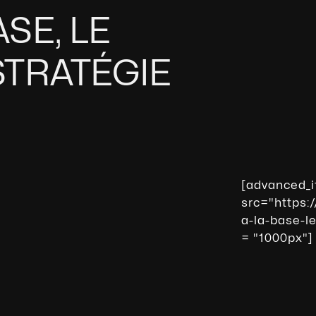
SE, LE
STRATÉGIE
[advanced_
src="https:
a-la-base-l
= "1000px"]