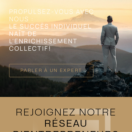
PROPULSEZ-VOUS AVEC
NOUS :
LE SUCCÈS INDIVIDUEL
NAÎT DE
L'ENRICHISSEMENT
COLLECTIF!
PARLER À UN EXPERT
REJOIGNEZ NOTRE
RÉSEAU