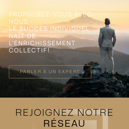
PROPULSEZ-VOUS AVEC
NOUS :
LE SUCCÈS INDIVIDUEL
NAÎT DE
L'ENRICHISSEMENT
COLLECTIF!
PARLER À UN EXPERT
REJOIGNEZ NOTRE
RÉSEAU