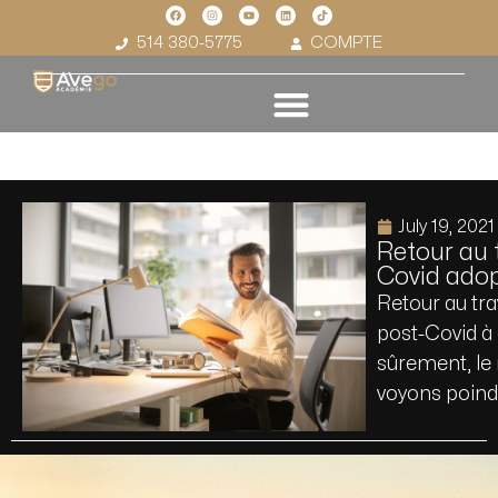
514 380-5775
COMPTE
July 19, 2021
Retour au t
Covid adop
Retour au trav
post-Covid à
sûrement, le 
voyons poindr