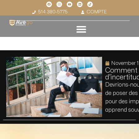
514 380-5775
COMPTE
November 1
Comment n
d’incertitu
Devrions-nous
de poser des 
pour des impr
apprend sou