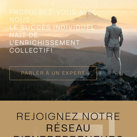
PROPULSEZ-VOUS AVEC
NOUS :
LE SUCCÈS INDIVIDUEL
NAÎT DE
L'ENRICHISSEMENT
COLLECTIF!
PARLER À UN EXPERT
REJOIGNEZ NOTRE
RÉSEAU