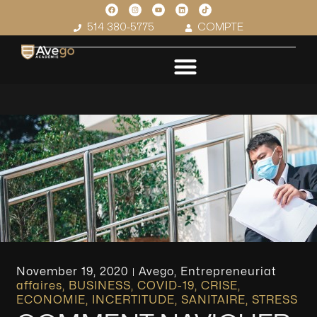
514 380-5775
COMPTE
November 19, 2020
Avego
,
Entrepreneuriat
affaires
,
BUSINESS
,
COVID-19
,
CRISE
,
ECONOMIE
,
INCERTITUDE
,
SANITAIRE
,
STRESS