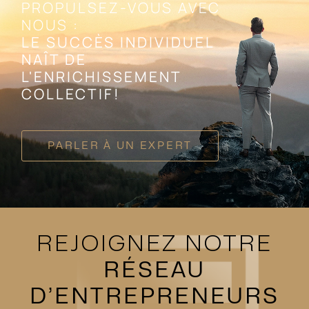
PROPULSEZ-VOUS AVEC
NOUS :
LE SUCCÈS INDIVIDUEL
NAÎT DE
L'ENRICHISSEMENT
COLLECTIF!
PARLER À UN EXPERT
REJOIGNEZ NOTRE
RÉSEAU
D’ENTREPRENEURS