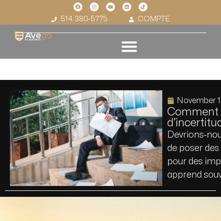
514 380-5775
COMPTE
November 1
Comment n
d’incertitu
Devrions-nous
de poser des 
pour des impr
apprend sou