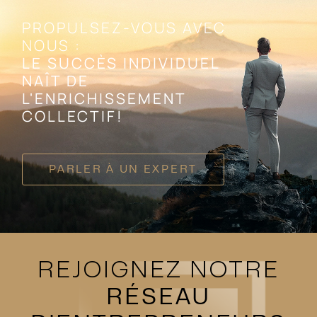
PROPULSEZ-VOUS AVEC
NOUS :
LE SUCCÈS INDIVIDUEL
NAÎT DE
L'ENRICHISSEMENT
COLLECTIF!
PARLER À UN EXPERT
REJOIGNEZ NOTRE
RÉSEAU