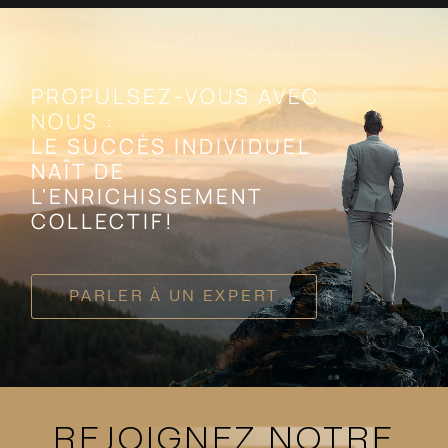
PROPULSEZ-VOUS AVEC
NOUS :
LE SUCCÈS INDIVIDUEL
NAÎT DE
L'ENRICHISSEMENT
COLLECTIF!
PARLER À UN EXPERT
REJOIGNEZ NOTRE